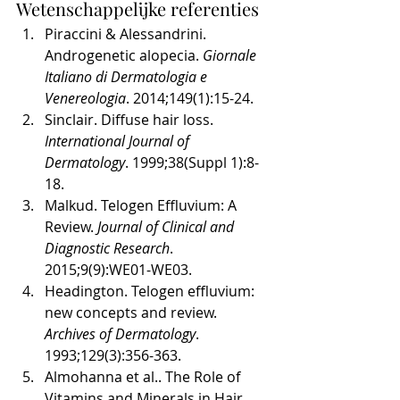
Wetenschappelijke referenties
Piraccini & Alessandrini. 
Androgenetic alopecia. 
Giornale 
Italiano di Dermatologia e 
Venereologia
. 2014;149(1):15-24.
Sinclair. Diffuse hair loss. 
International Journal of 
Dermatology
. 1999;38(Suppl 1):8-
18.
Malkud. Telogen Effluvium: A 
Review. 
Journal of Clinical and 
Diagnostic Research
. 
2015;9(9):WE01-WE03.
Headington. Telogen effluvium: 
new concepts and review. 
Archives of Dermatology
. 
1993;129(3):356-363.
Almohanna et al.. The Role of 
Vitamins and Minerals in Hair 