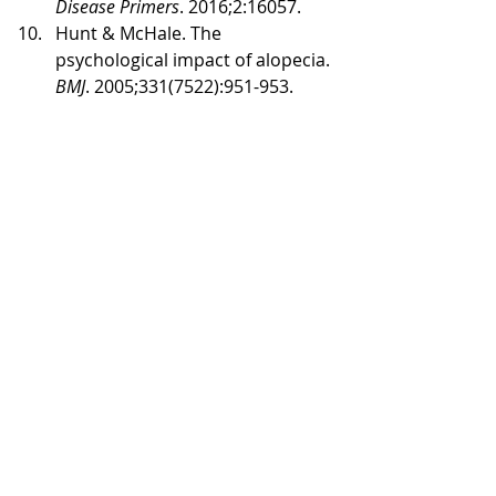
Disease Primers
. 2016;2:16057.
Hunt & McHale. The 
psychological impact of alopecia. 
BMJ
. 2005;331(7522):951-953.
Arck et al.. Stress inhibits hair 
growth by induction of 
premature catagen 
development and neurogenic 
inflammation. 
American Journal of 
Pathology
. 2003;162(3):803-814.
Mysore. Hair loss in women: 
medical and cosmetic 
approaches to increase scalp 
hair fullness. 
International Journal 
of Trichology
. 2015;7(1):1-15.
De Groot et al.. Management of 
thyroid dysfunction during 
pregnancy and postpartum. 
Endocrine Reviews
. 2012.