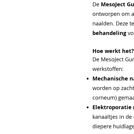
De
MesoJect G
ontworpen om ac
naalden. Deze te
behandeling
vo
Hoe werkt het?
De MesoJect Gun
werkstoffen:
Mechanische na
worden op zacht
corneum) gemaa
Elektroporatie
kanaaltjes in de
diepere huidlag