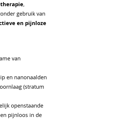
otherapie
,
zonder gebruik van
ctieve en pijnloze
name van
hip en nanonaalden
oornlaag (stratum
delijk openstaande
en pijnloos in de