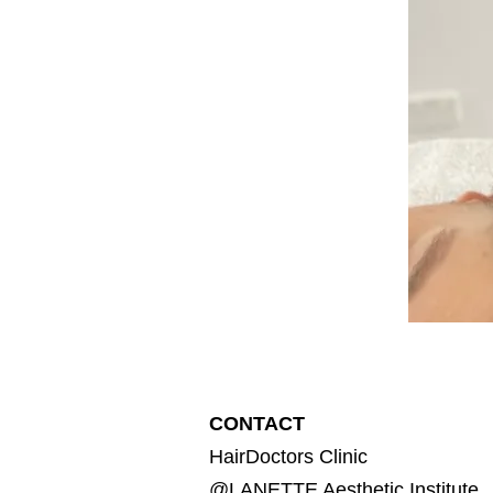
CONTACT
HairDoctors Clinic
@LANETTE Aesthetic Institute