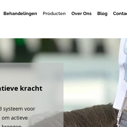
Behandelingen
Producten
Over Ons
Blog
Conta
tieve kracht
d systeem voor
 om actieve
e brengen