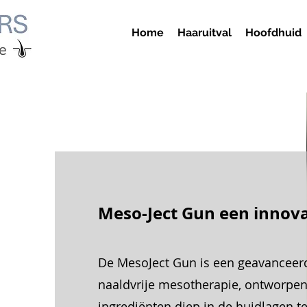
Home
Haaruitval
Hoofdhuid
Meso-Ject Gun een innova
De MesoJect Gun
is een geavanceer
naaldvrije mesotherapie, ontworpen
ingrediënten diep in de huidlagen t