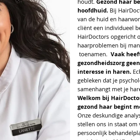
houdt.
Gezond haar be
hoofdhuid.
Bij HairDoc
van de huid en haarwor
cliënt een individueel 
HairDoctors opgericht 
haarproblemen bij man
toenamen.
Vaak heeft
gezondheidszorg geen
interesse in haren.
Ech
gebleken dat je psychol
samenhangt met je har
Welkom bij HairDocto
gezond haar begint m
Onze deskundige analys
stellen ons in staat om 
persoonlijk behandelpla