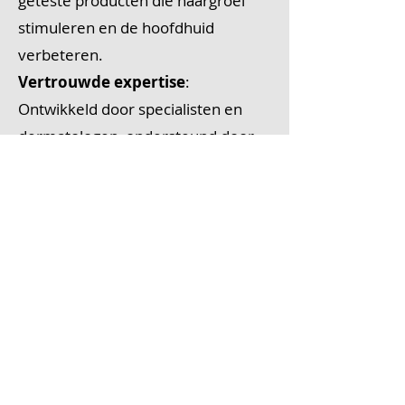
geteste producten die haargroei
stimuleren en de hoofdhuid
verbeteren.
Vertrouwde expertise
:
Ontwikkeld door specialisten en
dermatologen, ondersteund door
Lanette Medical.
100% natuurlijk herstel
:
Effectieve oplossingen voor
uiteenlopende haarproblemen.
CONTACT
HairDoctors Clinic
@LANETTE Aesthetic Institute