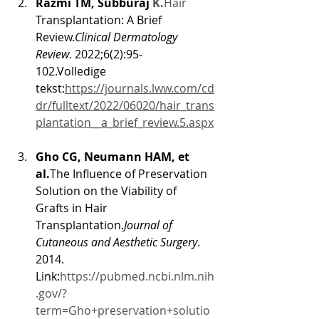
Razmi TM, Subburaj 
K.
Hair
Transplantation: A Brief 
Review.
Clinical Dermatology 
Review
. 2022;6(2):95-
102.Volledige 
tekst:
https://journals.lww.com/cd
dr/fulltext/2022/06020/hair_trans
plantation__a_brief_review.5.aspx
Gho CG, Neumann HAM, et 
al.
The Influence of Preservation 
Solution on the Viability of 
Grafts in Hair 
Transplantation.
Journal of 
Cutaneous and Aesthetic Surgery
. 
2014.
Link:
https://pubmed.ncbi.nlm.nih
.gov/?
term=Gho+preservation+solutio