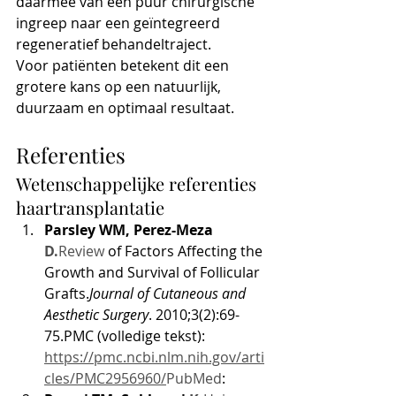
daarmee van een puur chirurgische 
ingreep naar een geïntegreerd 
regeneratief behandeltraject.
Voor patiënten betekent dit een 
grotere kans op een natuurlijk, 
duurzaam en optimaal resultaat.
Referenties
Wetenschappelijke referenties 
haartransplantatie
Parsley WM, Perez-Meza 
D.
Review
 of Factors Affecting the 
Growth and Survival of Follicular 
Grafts.
Journal of Cutaneous and 
Aesthetic Surgery
. 2010;3(2):69-
75.PMC (volledige tekst): 
https://pmc.ncbi.nlm.nih.gov/arti
cles/PMC2956960/
PubMed
: 