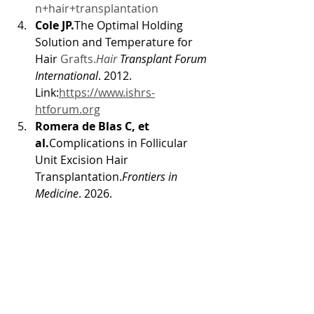
n+hair+transplantation
Cole JP.
The Optimal Holding 
Solution and Temperature for 
Hair 
Grafts.
Hair
 Transplant Forum 
International
. 2012. 
Link:
https://www.ishrs-
htforum.org
Romera de Blas C, et 
al.
Complications in Follicular 
Unit Excision Hair 
Transplantation.
Frontiers in 
Medicine
. 2026. 
Link:
https://www.frontiersin.org
Yii V, et al.
A Systematic Review 
of Follicular Unit Graft Survival 
Rates.
Journal of Cosmetic 
Dermatology
. 2025. 
Link:
https://pubmed.ncbi.nlm.nih
.gov/?