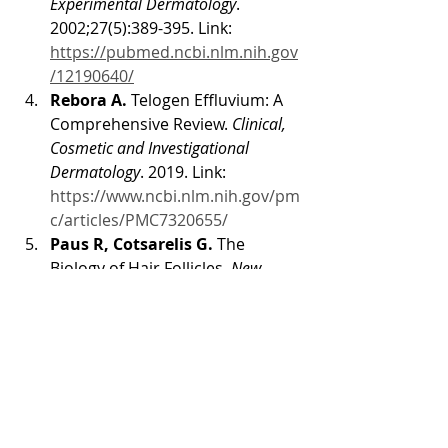
Experimental Dermatology
. 
2002;27(5):389-395. Link: 
https://pubmed.ncbi.nlm.nih.gov
/12190640/
Rebora A.
 Telogen Effluvium: A 
Comprehensive Review. 
Clinical, 
Cosmetic and Investigational 
Dermatology
. 2019. Link: 
https://www.ncbi.nlm.nih.gov/pm
c/articles/PMC7320655/
Paus R, Cotsarelis G. 
The 
Biology of Hair Follicles. 
New 
England Journal of Medicine
. 
1999;341(7):491-497.  Link: 
https://pubmed.ncbi.nlm.nih.gov
/10441606/
Stenn KS, Paus R.
 Controls of 
Hair Follicle Cycling. 
Physiological 
Reviews
. 2001;81(1):449-494.