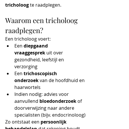
tricholoog
 te raadplegen.
Waarom een tricholoog 
raadplegen?
Een tricholoog voert:
Een 
diepgaand 
vraaggesprek
 uit over 
gezondheid, leefstijl en 
verzorging
Een 
trichoscopisch 
onderzoek
 van de hoofdhuid en 
haarwortels
Indien nodig: advies voor 
aanvullend 
bloedonderzoek
 of 
doorverwijzing naar andere 
specialisten (bijv. endocrinoloog)
Zo ontstaat een 
persoonlijk 
behandelplan
 dat rekening houdt 