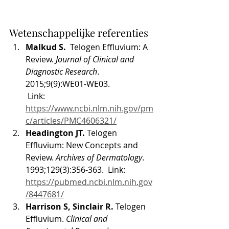
Wetenschappelijke referenties
Malkud S. 
 Telogen Effluvium: A 
Review. 
Journal of Clinical and 
Diagnostic Research
. 
2015;9(9):WE01-WE03.
 Link: 
https://www.ncbi.nlm.nih.gov/pm
c/articles/PMC4606321/
Headington JT.
 Telogen 
Effluvium: New Concepts and 
Review. 
Archives of Dermatology
. 
1993;129(3):356-363.  Link: 
https://pubmed.ncbi.nlm.nih.gov
/8447681/
Harrison S, Sinclair R.
 Telogen 
Effluvium. 
Clinical and 